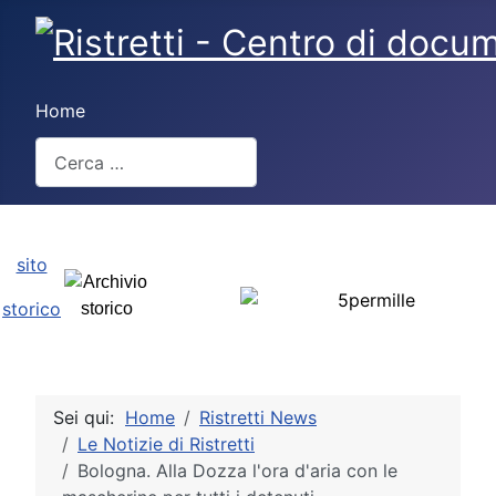
Home
Cerca
Type 2 or more characters for results.
sito
storico
Sei qui:
Home
Ristretti News
Le Notizie di Ristretti
Bologna. Alla Dozza l'ora d'aria con le