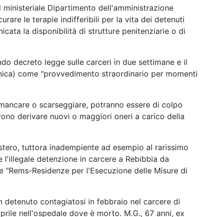
il ministeriale Dipartimento dell'amministrazione
are le terapie indifferibili per la vita dei detenuti
cata la disponibilità di strutture penitenziarie o di
o decreto legge sulle carceri in due settimane e il
menica) come "provvedimento straordinario per momenti
 mancare o scarseggiare, potranno essere di colpo
evono derivare nuovi o maggiori oneri a carico della
nistero, tuttora inadempiente ad esempio al rarissimo
re l'illegale detenzione in carcere a Rebibbia da
lle "Rems-Residenze per l'Esecuzione delle Misure di
n detenuto contagiatosi in febbraio nel carcere di
 aprile nell'ospedale dove è morto. M.G., 67 anni, ex