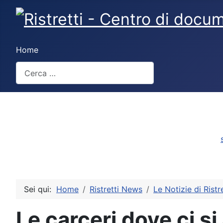
Home
Cerca
Sei qui:
Home
Ristretti News
Le Notizie di Ristre
Le carceri dove ci s