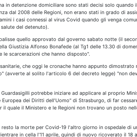
ena in detenzione domiciliare sono stati decisi solo quando 
a dal 2008 delle Regioni, non erano stati in grado di assicur
samini i casi connessi al virus Covid quando gli venga comuni
 salute del detenuto).
lisse quello approvato dal governo sabato notte (il second
 della Giustizia Alfonso Bonafede (al Tg1 delle 13.30 di do
are le scarcerazioni che hanno disposto".
e sanitarie, che oggi le cronache hanno appunto dimostrato
o" (avverte al solito l'articolo 6 del decreto legge) "non d
l Guardasigilli potrebbe iniziare ad applicare al proprio Mi
rte Europea dei Diritti dell'Uomo" di Strasburgo, di far cessa
 il quale il Ministero e le Regioni non trovano un posto ne
l resto la morte per Covid-19 l'altro giorno in ospedale di u
entrare in cella l'11 aprile, quindi di nuovo ricoverato il 18