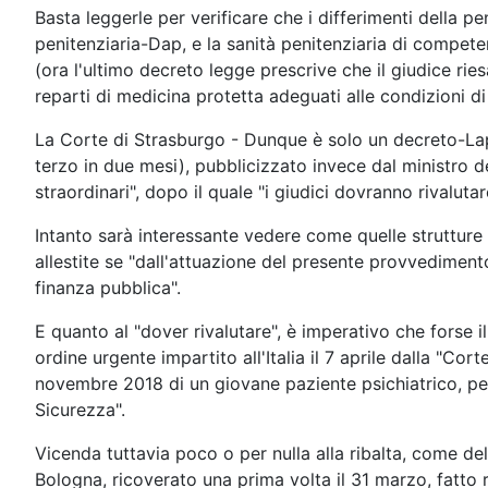
Basta leggerle per verificare che i differimenti della p
penitenziaria-Dap, e la sanità penitenziaria di competenz
(ora l'ultimo decreto legge prescrive che il giudice rie
reparti di medicina protetta adeguati alle condizioni di
La Corte di Strasburgo - Dunque è solo un decreto-Lapa
terzo in due mesi), pubblicizzato invece dal ministro
straordinari", dopo il quale "i giudici dovranno rivalut
Intanto sarà interessante vedere come quelle struttur
allestite se "dall'attuazione del presente provvediment
finanza pubblica".
E quanto al "dover rivalutare", è imperativo che forse i
ordine urgente impartito all'Italia il 7 aprile dalla "Co
novembre 2018 di un giovane paziente psichiatrico, per
Sicurezza".
Vicenda tuttavia poco o per nulla alla ribalta, come de
Bologna, ricoverato una prima volta il 31 marzo, fatto ri