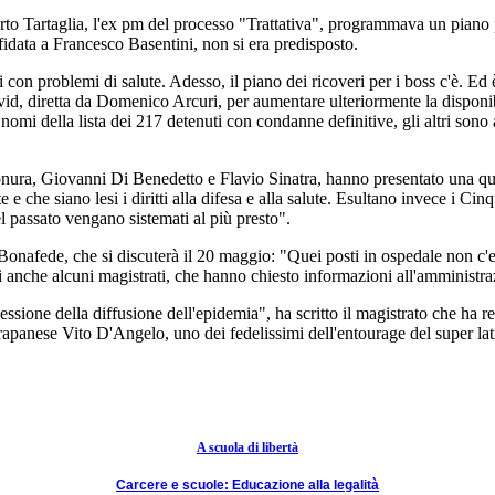
o Tartaglia, l'ex pm del processo "Trattativa", programmava un piano per i
fidata a Francesco Basentini, non si era predisposto.
i con problemi di salute. Adesso, il piano dei ricoveri per i boss c'è. E
ovid, diretta da Domenico Arcuri, per aumentare ulteriormente la disponib
 nomi della lista dei 217 detenuti con condanne definitive, gli altri son
onura, Giovanni Di Benedetto e Flavio Sinatra, hanno presentato una quest
e che siano lesi i diritti alla difesa e alla salute. Esultano invece i Cin
del passato vengano sistemati al più presto".
 Bonafede, che si discuterà il 20 maggio: "Quei posti in ospedale non c'e
tati anche alcuni magistrati, che hanno chiesto informazioni all'amministra
messione della diffusione dell'epidemia", ha scritto il magistrato che ha r
trapanese Vito D'Angelo, uno dei fedelissimi dell'entourage del super lati
A scuola di libertà
Carcere e scuole: Educazione alla legalità