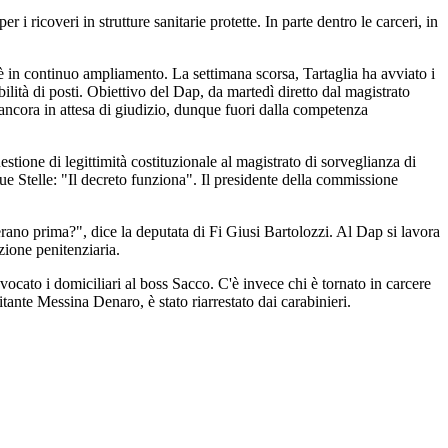
 ricoveri in strutture sanitarie protette. In parte dentro le carceri, in
d è in continuo ampliamento. La settimana scorsa, Tartaglia ha avviato i
ilità di posti. Obiettivo del Dap, da martedì diretto dal magistrato
o ancora in attesa di giudizio, dunque fuori dalla competenza
ione di legittimità costituzionale al magistrato di sorveglianza di
que Stelle: "Il decreto funziona". Il presidente della commissione
rano prima?", dice la deputata di Fi Giusi Bartolozzi. Al Dap si lavora
zione penitenziaria.
evocato i domiciliari al boss Sacco. C'è invece chi è tornato in carcere
tante Messina Denaro, è stato riarrestato dai carabinieri.