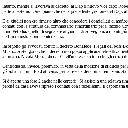
Intanto, mentre si lavorava al decreto, al Dap il nuovo vice capo Robert
parte all'esterno. Quel piano che nella precedente gestione del Dap, af
E ai giudici non era rimasto altro che concedere i domiciliari ai mafios
contatti con la struttura del commissario straordinario per il rischio C
Dino Petralia, quello di segnalare ai giudici di sorveglianza quanti più
dell'amministrazione penitenziaria.
Insorgono gli avvocati contro il decreto Bonafede. I legali del boss B
Milano: sostengono che il decreto non possa applicarsi retroattivamente 
antimafia, Nicola Morra, dice: "È nell'interesse di tutti che gli errori 
Centrodestra, invece, polemico, in vista della mozione di sfiducia per
già ad altri nomi. E ad attivarsi, per la revoca dei domiciliari, sono s
Si è aperta una fase 2 anche nelle carceri: "Si assiste a una relativa ri
perché da casa aveva ripreso i contatti con i fedelissimi: il capomafia 