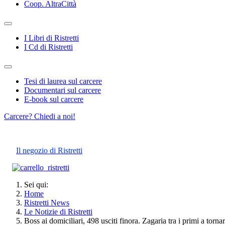
Coop. AltraCittà
I Libri di Ristretti
I Cd di Ristretti
Tesi di laurea sul carcere
Documentari sul carcere
E-book sul carcere
Carcere? Chiedi a noi!
Il negozio di Ristretti
Sei qui:
Home
Ristretti News
Le Notizie di Ristretti
Boss ai domiciliari, 498 usciti finora. Zagaria tra i primi a torna