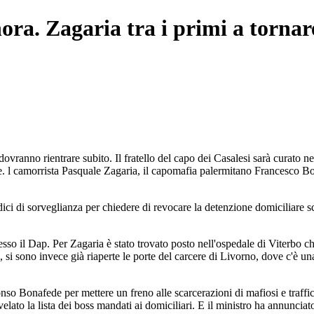
inora. Zagaria tra i primi a tornar
ovranno rientrare subito. Il fratello del capo dei Casalesi sarà curato n
re. l camorrista Pasquale Zagaria, il capomafia palermitano Francesco B
ici di sorveglianza per chiedere di revocare la detenzione domiciliare sca
esso il Dap. Per Zagaria è stato trovato posto nell'ospedale di Viterbo ch
i sono invece già riaperte le porte del carcere di Livorno, dove c'è una s
onso Bonafede per mettere un freno alle scarcerazioni di mafiosi e traffi
ato la lista dei boss mandati ai domiciliari. E il ministro ha annunciato