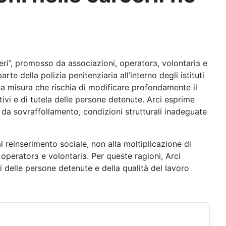
rceri”, promosso da associazioni, operatorɜ, volontariɜ e
te della polizia penitenziaria all’interno degli istituti
 Una misura che rischia di modificare profondamente il
ivi e di tutela delle persone detenute. Arci esprime
o da sovraffollamento, condizioni strutturali inadeguate
l reinserimento sociale, non alla moltiplicazione di
 operatorɜ e volontariɜ. Per queste ragioni, Arci
ti delle persone detenute e della qualità del lavoro