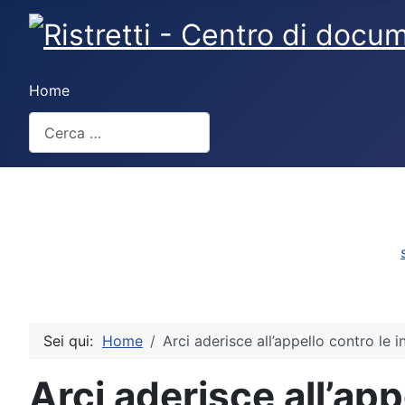
Home
Cerca
Type 2 or more characters for results.
Sei qui:
Home
Arci aderisce all’appello contro le i
Arci aderisce all’appe