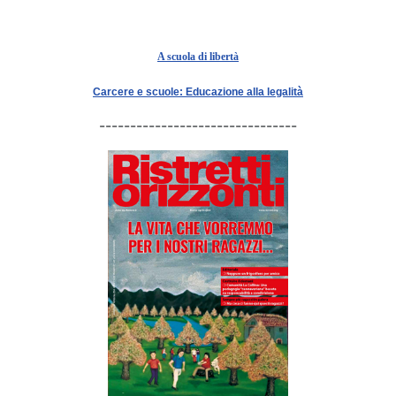
A scuola di libertà
Carcere e scuole: Educazione alla legalità
--------------------------------