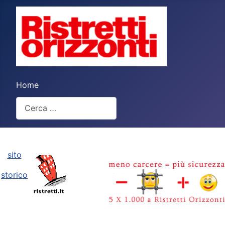
Home
Cerca
Type 2 or more characters for results.
sito
storico