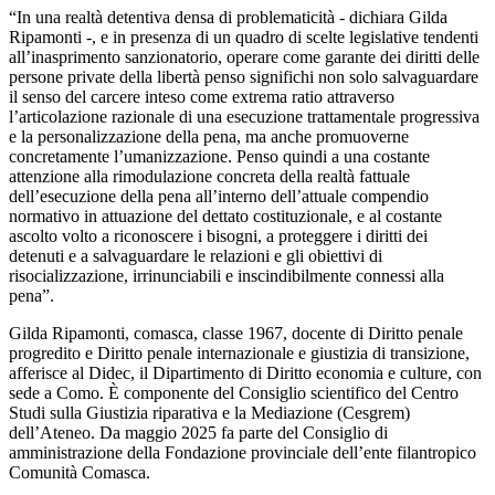
“In una realtà detentiva densa di problematicità - dichiara Gilda
Ripamonti -, e in presenza di un quadro di scelte legislative tendenti
all’inasprimento sanzionatorio, operare come garante dei diritti delle
persone private della libertà penso significhi non solo salvaguardare
il senso del carcere inteso come extrema ratio attraverso
l’articolazione razionale di una esecuzione trattamentale progressiva
e la personalizzazione della pena, ma anche promuoverne
concretamente l’umanizzazione. Penso quindi a una costante
attenzione alla rimodulazione concreta della realtà fattuale
dell’esecuzione della pena all’interno dell’attuale compendio
normativo in attuazione del dettato costituzionale, e al costante
ascolto volto a riconoscere i bisogni, a proteggere i diritti dei
detenuti e a salvaguardare le relazioni e gli obiettivi di
risocializzazione, irrinunciabili e inscindibilmente connessi alla
pena”.
Gilda Ripamonti, comasca, classe 1967, docente di Diritto penale
progredito e Diritto penale internazionale e giustizia di transizione,
afferisce al Didec, il Dipartimento di Diritto economia e culture, con
sede a Como. È componente del Consiglio scientifico del Centro
Studi sulla Giustizia riparativa e la Mediazione (Cesgrem)
dell’Ateneo. Da maggio 2025 fa parte del Consiglio di
amministrazione della Fondazione provinciale dell’ente filantropico
Comunità Comasca.