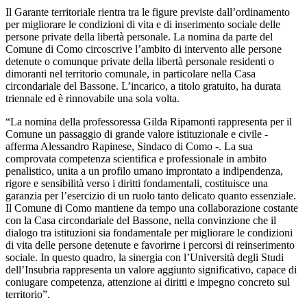
Il Garante territoriale rientra tra le figure previste dall’ordinamento
per migliorare le condizioni di vita e di inserimento sociale delle
persone private della libertà personale. La nomina da parte del
Comune di Como circoscrive l’ambito di intervento alle persone
detenute o comunque private della libertà personale residenti o
dimoranti nel territorio comunale, in particolare nella Casa
circondariale del Bassone. L’incarico, a titolo gratuito, ha durata
triennale ed è rinnovabile una sola volta.
“La nomina della professoressa Gilda Ripamonti rappresenta per il
Comune un passaggio di grande valore istituzionale e civile -
afferma Alessandro Rapinese, Sindaco di Como -. La sua
comprovata competenza scientifica e professionale in ambito
penalistico, unita a un profilo umano improntato a indipendenza,
rigore e sensibilità verso i diritti fondamentali, costituisce una
garanzia per l’esercizio di un ruolo tanto delicato quanto essenziale.
Il Comune di Como mantiene da tempo una collaborazione costante
con la Casa circondariale del Bassone, nella convinzione che il
dialogo tra istituzioni sia fondamentale per migliorare le condizioni
di vita delle persone detenute e favorirne i percorsi di reinserimento
sociale. In questo quadro, la sinergia con l’Università degli Studi
dell’Insubria rappresenta un valore aggiunto significativo, capace di
coniugare competenza, attenzione ai diritti e impegno concreto sul
territorio”.