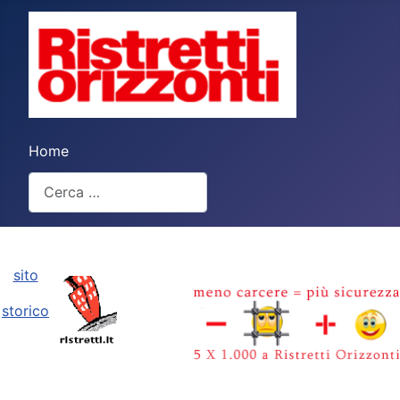
Home
Cerca
Type 2 or more characters for results.
sito
storico