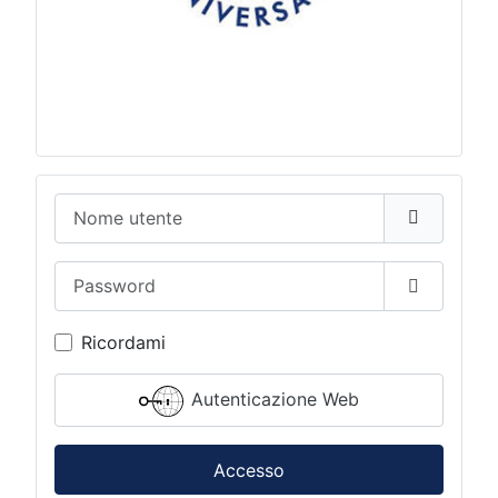
Nome utente
Password
Mostra p
Ricordami
Autenticazione Web
Accesso