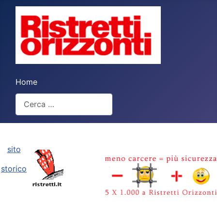
Home
Cerca
Type 2 or more characters for results.
sito
storico