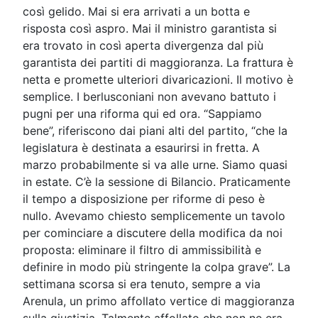
così gelido. Mai si era arrivati a un botta e
risposta così aspro. Mai il ministro garantista si
era trovato in così aperta divergenza dal più
garantista dei partiti di maggioranza. La frattura è
netta e promette ulteriori divaricazioni. Il motivo è
semplice. I berlusconiani non avevano battuto i
pugni per una riforma qui ed ora. “Sappiamo
bene”, riferiscono dai piani alti del partito, “che la
legislatura è destinata a esaurirsi in fretta. A
marzo probabilmente si va alle urne. Siamo quasi
in estate. C’è la sessione di Bilancio. Praticamente
il tempo a disposizione per riforme di peso è
nullo. Avevamo chiesto semplicemente un tavolo
per cominciare a discutere della modifica da noi
proposta: eliminare il filtro di ammissibilità e
definire in modo più stringente la colpa grave”. La
settimana scorsa si era tenuto, sempre a via
Arenula, un primo affollato vertice di maggioranza
sulla giustizia. Talmente affollato che non ne era