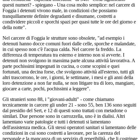
questi numeri? - spiegano - Una cosa molto semplice: nel carcere di
Foggia i detenuti vivono male, in condizioni che possiamo
tranquillamente definire degradanti e disumane, costretti a
condividere piccoli e sporchi spazi per quasi tutte le ore del giorno e
della notte".
Nel carcere di Foggia le strutture sono obsolete, "ad esempio i
detenuti hanno docce comuni fuori dalle celle, sporche e malandate,
in cui spesso non c'è l'acqua calda. Nel carcere fa freddo. La
differenza di temperatura tra esterno e interno non si avverte. I
detenuti non svolgono in massima parte alcuna attività lavorativa. A
parte pochissimi impegnati in cucina, o come scopini e quei
fortunati, una decina forse, che svolgono attività all'esterno, tutti gli
altri trascorrono, le ore, i giorni, le settimane, i mesi e gli anni della
loro detenzione a non far nulla, se non litigare tra di loro, mangiare,
giocare a carte, pochi, pochissimi a leggere".
Gli stranieri sono 88, i "giovani-adulti" - come chiamano
tecnicamente in carcere gli under 21 - sono 55, ben 136 sono seguiti
dal presidio del Sert, e 12 di questi sono trattati con metadone o
similari. Due persone sono in carrozzella, uno è in dialisi. Altri
lamentano varie patologie e tutti i detenuti si lamentano
dell'assistenza medica. Gli stessi operatori sanitari si lamentano delle
condizioni in cui sono costretti a lavorare, per la carenza del
personale e la mancanza di un servizio di reperibilità, che li costringe