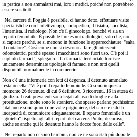
in pratica a non ammalarsi mai, loro i medici, poiché non potrebbero
essere sostituiti.
"Nel carcere di Foggia è possibile, ci hanno detto, effettuare visite
specialistiche con l'infettivologo, l'ortopedico, il fisiatra, l'oculista,
l'internista, il radiologo. Non c'è il ginecologo, benché vi sia un
reparto femminile. È possibile fare esami radiologici, solo che, non
si capisce perché, se si mettono in funzione le apparecchiature, "salta
il contatore". Così come non si riescono a fare gli interventi
odontoiatrici perché spesso i macchinari sono fuori uso. C'è poi il
capitolo farmaci", spiegano. "La farmacia territoriale fornisce
unicamente determinate tipologie di farmaci e non tutti quelli
disponibili normalmente in commercio".
Non c'è una infermeria con letti di degenza, il detenuto ammalato
resta in cella. "Vi è poi il reparto femminile. Ci sono in questo
momento 26 detenute, di cui 6 definitive, 3 ricorrenti, 16 in attesa di
giudizio. I reati prevalenti sono legati all'uso di droghe e alla
prostituzione, molte sono le straniere, che spesso parlano pochissimo
l'italiano e sono quindi due volte prigioniere, del carcere e della
incapacità di comunicare adeguatamente. Il reparto femminile è un
"gioiello" rispetto agli altri reparti del carcere. Pulito, decoroso,
anche se anche qui le detenute hanno le docce fuori dalle celle".
"Nel reparto non ci sono bambini, non ce ne sono stati più dopo le