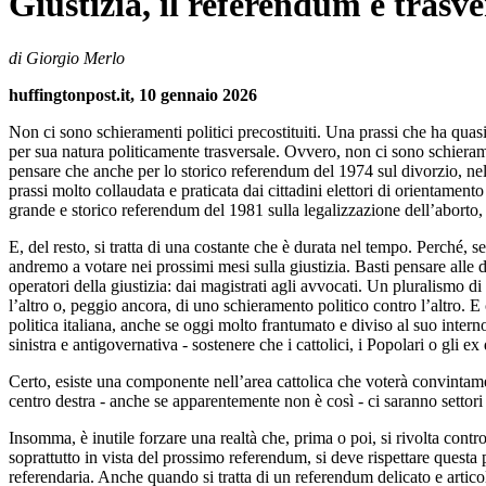
Giustizia, il referendum è trasve
di Giorgio Merlo
huffingtonpost.it, 10 gennaio 2026
Non ci sono schieramenti politici precostituiti. Una prassi che ha quasi 
per sua natura politicamente trasversale. Ovvero, non ci sono schieramen
pensare che anche per lo storico referendum del 1974 sul divorzio, nel
prassi molto collaudata e praticata dai cittadini elettori di orientamento
grande e storico referendum del 1981 sulla legalizzazione dell’aborto, 
E, del resto, si tratta di una costante che è durata nel tempo. Perché
andremo a votare nei prossimi mesi sulla giustizia. Basti pensare alle d
operatori della giustizia: dai magistrati agli avvocati. Un pluralismo d
l’altro o, peggio ancora, di uno schieramento politico contro l’altro. E 
politica italiana, anche se oggi molto frantumato e diviso al suo interno
sinistra e antigovernativa - sostenere che i cattolici, i Popolari o gli 
Certo, esiste una componente nell’area cattolica che voterà convintame
centro destra - anche se apparentemente non è così - ci saranno settori 
Insomma, è inutile forzare una realtà che, prima o poi, si rivolta cont
soprattutto in vista del prossimo referendum, si deve rispettare questa
referendaria. Anche quando si tratta di un referendum delicato e articolat