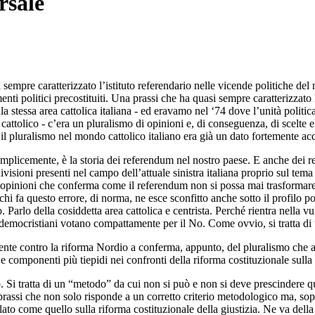
rsale
sempre caratterizzato l’istituto referendario nelle vicende politiche del 
ti politici precostituiti. Una prassi che ha quasi sempre caratterizzato l
la stessa area cattolica italiana - ed eravamo nel ‘74 dove l’unità poli
 cattolico - c’era un pluralismo di opinioni e, di conseguenza, di scelte e
il pluralismo nel mondo cattolico italiano era già un dato fortemente ac
, semplicemente, è la storia dei referendum nel nostro paese. E anche de
ivisioni presenti nel campo dell’attuale sinistra italiana proprio sul tema
i opinioni che conferma come il referendum non si possa mai trasformare s
chi fa questo errore, di norma, ne esce sconfitto anche sotto il profilo po
. Parlo della cosiddetta area cattolica e centrista. Perché rientra nella 
ex democristiani votano compattamente per il No. Come ovvio, si tratta di 
nte contro la riforma Nordio a conferma, appunto, del pluralismo che at
e componenti più tiepidi nei confronti della riforma costituzionale sulla 
ro. Si tratta di un “metodo” da cui non si può e non si deve prescindere
 prassi che non solo risponde a un corretto criterio metodologico ma, sop
o come quello sulla riforma costituzionale della giustizia. Ne va della cre