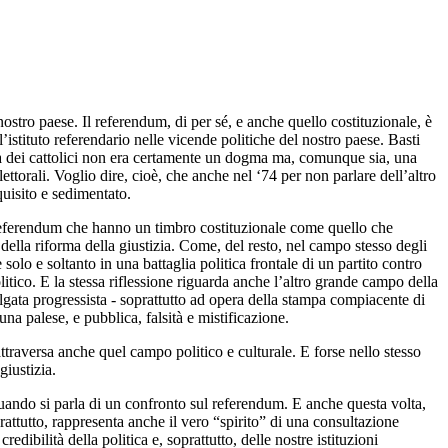
nostro paese. Il referendum, di per sé, e anche quello costituzionale, è
’istituto referendario nelle vicende politiche del nostro paese. Basti
tica dei cattolici non era certamente un dogma ma, comunque sia, una
lettorali. Voglio dire, cioè, che anche nel ‘74 per non parlare dell’altro
quisito e sedimentato.
i referendum che hanno un timbro costituzionale come quello che
 della riforma della giustizia. Come, del resto, nel campo stesso degli
olo e soltanto in una battaglia politica frontale di un partito contro
litico. E la stessa riflessione riguarda anche l’altro grande campo della
vulgata progressista - soprattutto ad opera della stampa compiacente di
una palese, e pubblica, falsità e mistificazione.
traversa anche quel campo politico e culturale. E forse nello stesso
giustizia.
 quando si parla di un confronto sul referendum. E anche questa volta,
rattutto, rappresenta anche il vero “spirito” di una consultazione
dibilità della politica e, soprattutto, delle nostre istituzioni