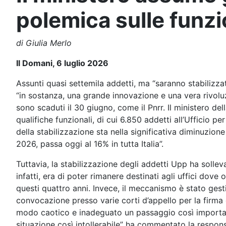
polemica sulle funzi
di Giulia Merlo
Il Domani, 6 luglio 2026
Assunti quasi settemila addetti, ma “saranno stabilizzati
“in sostanza, una grande innovazione e una vera rivoluz
sono scaduti il 30 giugno, come il Pnrr. Il ministero de
qualifiche funzionali, di cui 6.850 addetti all’Ufficio p
della stabilizzazione sta nella significativa diminuzione
2026, passa oggi al 16% in tutta Italia”.
Tuttavia, la stabilizzazione degli addetti Upp ha solleva
infatti, era di poter rimanere destinati agli uffici dov
questi quattro anni. Invece, il meccanismo è stato gest
convocazione presso varie corti d’appello per la firma
modo caotico e inadeguato un passaggio così importante 
situazione così intollerabile” ha commentato la respons