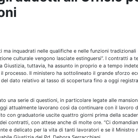
oni
 ma inquadrati nelle qualifiche e nelle funzioni tradizionali 
ione culturale vengono lasciate estinguersi”. I contratti a 
lla Giustizia, tuttavia, ha assunto in proprio e a tempo inde
er il processo. Il ministero ha sottolineato il grande sforzo
 del dato relativo al tasso di scopertura fino a oggi registra
to una serie di questioni, in particolare legate alle mansioni
e oggi attualmente lavorano così da continuare con il lavoro 
ito con graduatorie uscite quattro giorni prima della scade
 dei contratti, con attese anche di molte ore. “Ci domandia
e delicato per la vita di tanti lavoratori e se il Ministro 
abile Giustizia del Pd, Debora Serracchiani.