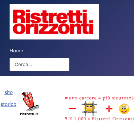
Home
Cerca
Type 2 or more characters for results.
sito
storico