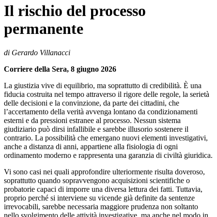
Il rischio del processo
permanente
di Gerardo Villanacci
Corriere della Sera, 8 giugno 2026
La giustizia vive di equilibrio, ma soprattutto di credibilità. È una
fiducia costruita nel tempo attraverso il rigore delle regole, la serietà
delle decisioni e la convinzione, da parte dei cittadini, che
l’accertamento della verità avvenga lontano da condizionamenti
esterni e da pressioni estranee al processo. Nessun sistema
giudiziario può dirsi infallibile e sarebbe illusorio sostenere il
contrario. La possibilità che emergano nuovi elementi investigativi,
anche a distanza di anni, appartiene alla fisiologia di ogni
ordinamento moderno e rappresenta una garanzia di civiltà giuridica.
Vi sono casi nei quali approfondire ulteriormente risulta doveroso,
soprattutto quando sopravvengono acquisizioni scientifiche o
probatorie capaci di imporre una diversa lettura dei fatti. Tuttavia,
proprio perché si interviene su vicende già definite da sentenze
irrevocabili, sarebbe necessaria maggiore prudenza non soltanto
nello svolgimento delle attività investigative, ma anche nel modo in