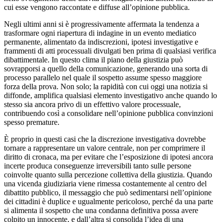
cui esse vengono raccontate e diffuse all’opinione pubblica.
Negli ultimi anni si è progressivamente affermata la tendenza a
trasformare ogni riapertura di indagine in un evento mediatico
permanente, alimentato da indiscrezioni, ipotesi investigative e
frammenti di atti processuali divulgati ben prima di qualsiasi verifica
dibattimentale. In questo clima il piano della giustizia può
sovrapporsi a quello della comunicazione, generando una sorta di
processo parallelo nel quale il sospetto assume spesso maggiore
forza della prova. Non solo; la rapidità con cui oggi una notizia si
diffonde, amplifica qualsiasi elemento investigativo anche quando lo
stesso sia ancora privo di un effettivo valore processuale,
contribuendo così a consolidare nell’opinione pubblica convinzioni
spesso premature.
È proprio in questi casi che la discrezione investigativa dovrebbe
tornare a rappresentare un valore centrale, non per comprimere il
diritto di cronaca, ma per evitare che l’esposizione di ipotesi ancora
incerte produca conseguenze irreversibili tanto sulle persone
coinvolte quanto sulla percezione collettiva della giustizia. Quando
una vicenda giudiziaria viene rimessa costantemente al centro del
dibattito pubblico, il messaggio che può sedimentarsi nell’opinione
dei cittadini è duplice e ugualmente pericoloso, perché da una parte
si alimenta il sospetto che una condanna definitiva possa avere
colpito un innocente, e dall’altra si consolida l’idea di una