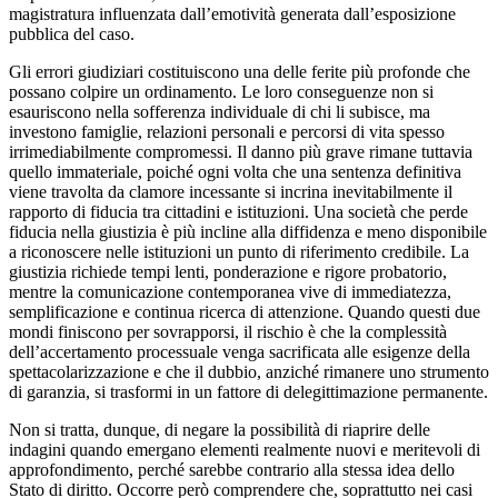
magistratura influenzata dall’emotività generata dall’esposizione
pubblica del caso.
Gli errori giudiziari costituiscono una delle ferite più profonde che
possano colpire un ordinamento. Le loro conseguenze non si
esauriscono nella sofferenza individuale di chi li subisce, ma
investono famiglie, relazioni personali e percorsi di vita spesso
irrimediabilmente compromessi. Il danno più grave rimane tuttavia
quello immateriale, poiché ogni volta che una sentenza definitiva
viene travolta da clamore incessante si incrina inevitabilmente il
rapporto di fiducia tra cittadini e istituzioni. Una società che perde
fiducia nella giustizia è più incline alla diffidenza e meno disponibile
a riconoscere nelle istituzioni un punto di riferimento credibile. La
giustizia richiede tempi lenti, ponderazione e rigore probatorio,
mentre la comunicazione contemporanea vive di immediatezza,
semplificazione e continua ricerca di attenzione. Quando questi due
mondi finiscono per sovrapporsi, il rischio è che la complessità
dell’accertamento processuale venga sacrificata alle esigenze della
spettacolarizzazione e che il dubbio, anziché rimanere uno strumento
di garanzia, si trasformi in un fattore di delegittimazione permanente.
Non si tratta, dunque, di negare la possibilità di riaprire delle
indagini quando emergano elementi realmente nuovi e meritevoli di
approfondimento, perché sarebbe contrario alla stessa idea dello
Stato di diritto. Occorre però comprendere che, soprattutto nei casi