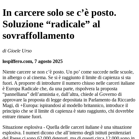
In carcere solo se c’è posto.
Soluzione “radicale” al
sovraffollamento
di Gioele Urso
lospiffero.com, 7 agosto 2025
Niente carcere se non c’è posto. Un po’ come succede nelle scuole,
in albergo o al cinema. Se si è raggiunto il limite di capienza si sta
fuori. A proporre di introdurre il numero chiuso nelle carceri italiane
è Europa Radicale che, da una parte, rispolvera la proposta
“pannelliana” dell’amnistia e, dall’altra, chiede al Governo di
approvare la proposta di legge depositata in Parlamento da Riccardo
Magi, di +Europa: ispirandosi al modello britannico, introduce il
principio che se il limite di capienza è stato raggiunto, chi dovrebbe
entrare rimane fuori.
Situazione esplosiva - Quella delle carceri italiane è una situazione
esplosiva. I numeri dicono che all’interno degli istituti penitenziari
del Paese ci sono 62.000 detenuti, ma di questi circa 12.000 sono in