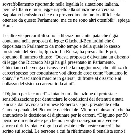
sovraffollamento riportando nella legalità la situazione italiana,
perché l’Italia è fuori legge rispetto alla situazione carceraria.
Sappiamo benissimo che è un provvedimento molto difficile da
ottenere da questo Parlamento, ma ce ne sono altri ottenibili”, spiega
Boni.
Le altre vie percorribili sono la liberazione anticipata che è già
contenuta nella proposta di legge Giachetti-Bernardini che è
depositata in Parlamento da molto tempo e della quale lo stesso
presidente del Senato, Ignazio La Russa, ha preso atto. E poi,
appunto, il numero chiuso: “Questa proposta è diventata un disegno
di legge che Riccardo Magi ha già presentato in Parlamento.
Chiediamo che venga discussa e che la maggioranza, che utilizza le
carceri spesso per conquistare voti dicendo cose come “buttiamo le
chiavi” e “lasciamoli marcire in galera”, di fronte al disastro e al
collasso del sistema carcerario la attui”.
“Digiuno per le carceri” - Intanto un’altra azione di protesta e
sensibilizzazione per denunciare le condizioni dei detenuti è stata
lanciata dall’avvocato torinese Roberto Capra, presidente della
Camera penale del Piemonte occidentale ‘Vittorio Chiusano’, che ha
annunciato la decisione di digiunare per le carceri. “Digiuno per 50
persone dimenticate e perché non voglio rassegnarmi a vedere
ancora diritti violati e dignità calpestate nelle nostre carceri”, ha
scritto sui social. Le persone a cui fa riferimento il penalista sono i