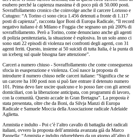
esubero perché la capienza massima è di poco più di 50.000 posti.
Sovraffollamento cronico che coinvolge anche il carcere Lorusso e
Cutugno: “A Torino ci sono circa 1.456 detenuti a fronte di 1.117
posti di capienza”, racconta Igor Boni di Europa Radicale, “Il record
negativo italiano è di Milano e Foggia che segnano un più 200% di
sovraffollamento. Però a Torino, come denunciano anche gli agenti
di polizia penitenziaria, la situazione è esplosiva. In un solo anno ci
sono stati 22 episodi di violenza nei confronti degli agenti, con 31
agenti feriti. Questo, insieme ai 50 suicidi di tutta Italia, è la punta di
un iceberg sul quale bisogna fare attenzione”.
Carceri a numero chiuso - Sovraffollamento che come conseguenza
sfocia in esasperazione e violenza. Così nasce la proposta di
introdurre il numero chiuso nelle carceri italiane: “Significa che se
un carcere ha 100 posti non si può fare entrare il detenuto numero
101. Prima devo fare uscire qualcuno e lo posso fare con gli arresti
domiciliari, con la liberazione anticipata, con programmi di lavoro,
con la comunità. Questo accade in Gran Bretagna”. La proposta è
stata presentata, oltre che da Boni, da Silvja Manzi di Europa
Radicale e Samuele Moccia della Associazione radicale Adelaide
Aglietta.
Amnistia e indulto - Poi c’è l’altro cavallo di battaglia dei radicali
italiani, ovvero la proposta dell’amnistia avanzata già da Marco
Pannella: “Amnistia e indulto ridurrebbero da un giorno all’altro il