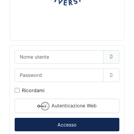
Nome utente
Password
Mostra p
Ricordami
Autenticazione Web
Accesso