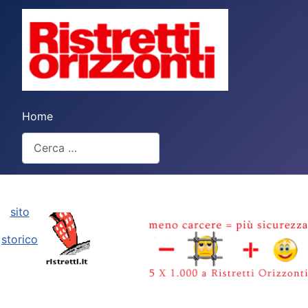
Home
Cerca
Type 2 or more characters for results.
sito
storico