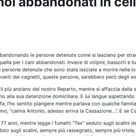
e noi abbandonati in cel
, abbandonando le persone detenute come si lasciano per str
lla per i cani abbandonati. Invece di volpini, bassotti e b
te persone detenute che sono state lasciate a morire nelle l
anti dei cagnetti, queste persone, sarebbero però degli es
il più anziano del nostro Reparto, mentre si affaccia dalla
o alla sua detenzione domiciliare. E lui langue aspettando l
fa, l’ho sentito piangere mentre parlava con qualche famili
mo, “calma Antonio, adesso arriva la Cassazione…”. E se Ca
 anni, mentre legge i fumetti “Tex” seduto sugli scalini de
o sugli scalini, sempre più rassegnato, sempre più triste, 