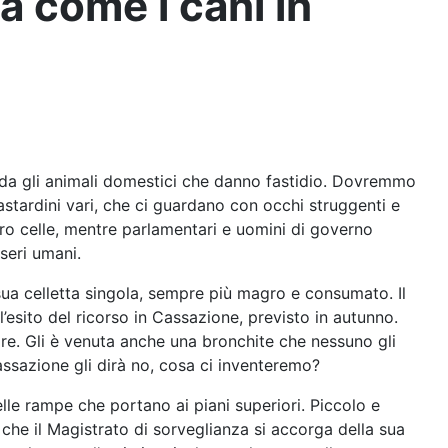
la come i cani in
ada gli animali domestici che danno fastidio. Dovremmo
astardini vari, che ci guardano con occhi struggenti e
oro celle, mentre parlamentari e uomini di governo
seri umani.
 sua celletta singola, sempre più magro e consumato. Il
’esito del ricorso in Cassazione, previsto in autunno.
are. Gli è venuta anche una bronchite che nessuno gli
ssazione gli dirà no, cosa ci inventeremo?
lle rampe che portano ai piani superiori. Piccolo e
che il Magistrato di sorveglianza si accorga della sua