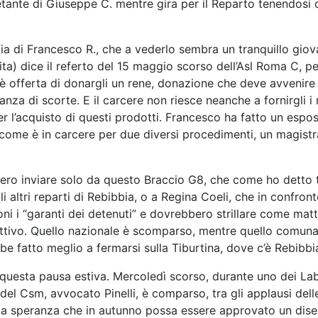
uietante di Giuseppe C. mentre gira per il Reparto tenendosi
a di Francesco R., che a vederlo sembra un tranquillo giov
ita) dice il referto del 15 maggio scorso dell’Asl Roma C, perc
è offerta di donargli un rene, donazione che deve avvenire pr
nza di scorte. E il carcere non riesce neanche a fornirgli i m
er l’acquisto di questi prodotti. Francesco ha fatto un espo
ccome è in carcere per due diversi procedimenti, un magistra
ero inviare solo da questo Braccio G8, che come ho detto tan
ltri reparti di Rebibbia, o a Regina Coeli, che in confront
i i “garanti dei detenuti” e dovrebbero strillare come matti
ttivo. Quello nazionale è scomparso, mentre quello comunal
bbe fatto meglio a fermarsi sulla Tiburtina, dove c’è Rebibbi
di questa pausa estiva. Mercoledì scorso, durante uno dei La
del Csm, avvocato Pinelli, è comparso, tra gli applausi dell
to la speranza che in autunno possa essere approvato un dis