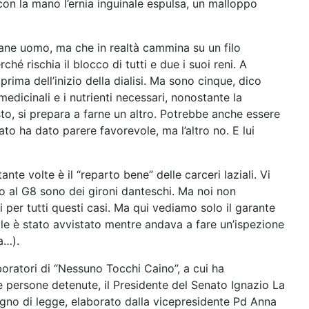
 con la mano l’ernia inguinale espulsa, un malloppo
ane uomo, ma che in realtà cammina su un filo
hé rischia il blocco di tutti e due i suoi reni. A
ima dell’inizio della dialisi. Ma sono cinque, dico
edicinali e i nutrienti necessari, nonostante la
sto, si prepara a farne un altro. Potrebbe anche essere
to ha dato parere favorevole, ma l’altro no. E lui
te volte è il “reparto bene” delle carceri laziali. Vi
o al G8 sono dei gironi danteschi. Ma noi non
 per tutti questi casi. Ma qui vediamo solo il garante
e è stato avvistato mentre andava a fare un’ispezione
a…).
boratori di “Nessuno Tocchi Caino”, a cui ha
e persone detenute, il Presidente del Senato Ignazio La
egno di legge, elaborato dalla vicepresidente Pd Anna