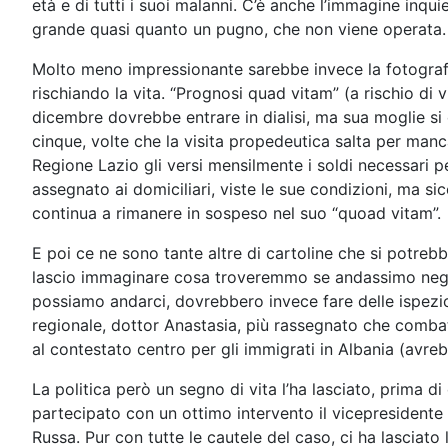
età e di tutti i suoi malanni. C’è anche l’immagine inq
grande quasi quanto un pugno, che non viene operata.
Molto meno impressionante sarebbe invece la fotografi
rischiando la vita. “Prognosi quad vitam” (a rischio di v
dicembre dovrebbe entrare in dialisi, ma sua moglie si 
cinque, volte che la visita propedeutica salta per manca
Regione Lazio gli versi mensilmente i soldi necessari p
assegnato ai domiciliari, viste le sue condizioni, ma si
continua a rimanere in sospeso nel suo “quoad vitam”.
E poi ce ne sono tante altre di cartoline che si potrebb
lascio immaginare cosa troveremmo se andassimo negli a
possiamo andarci, dovrebbero invece fare delle ispezion
regionale, dottor Anastasia, più rassegnato che comba
al contestato centro per gli immigrati in Albania (avre
La politica però un segno di vita l’ha lasciato, prima 
partecipato con un ottimo intervento il vicepresidente 
Russa. Pur con tutte le cautele del caso, ci ha lascia