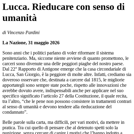
Lucca. Rieducare con senso di
umanità
di Vincenzo Pardini
La Nazione, 31 maggio 2026
Sono anni che i politici parlano di voler riformare il sistema
penitenziario. Ma, siccome niente avviene di quanto promettono, le
carceri sono divenute una delle peggiori piaghe del nostro paese.
Dal 22° Rapporto di Antigone emerge che la casa circondariale di
Lucca, San Giorgio, è la peggiore di molte altre. Infatti, crediamo sia
doveroso osservare che, destinata a carcere dal 1815, le migliorie
apportategli sono sempre state poche, rispetto alle innovazioni che
avrebbe dovuto avere, indispensabili anche per applicare nel suo
specifico significato l’articolo 27 della Costituzione, il quale recita,
tra l’altro, “che le pene non possono consistere in trattamenti contrari
al senso di umanità e devono tendere alla rieducazione del
condannato”.
Belle parole sulla carta, ma difficili, per vari motivi, da mettere in
pratica. Tra cui quello di pensare che al detenuto spetti solo la
punizione, senza cercare di capire i motivi che l’hanno indotto a