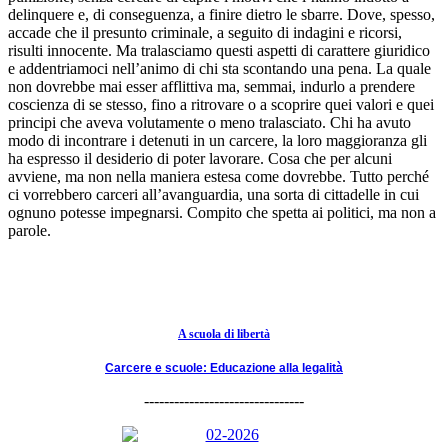
delinquere e, di conseguenza, a finire dietro le sbarre. Dove, spesso,
accade che il presunto criminale, a seguito di indagini e ricorsi,
risulti innocente. Ma tralasciamo questi aspetti di carattere giuridico
e addentriamoci nell’animo di chi sta scontando una pena. La quale
non dovrebbe mai esser afflittiva ma, semmai, indurlo a prendere
coscienza di se stesso, fino a ritrovare o a scoprire quei valori e quei
principi che aveva volutamente o meno tralasciato. Chi ha avuto
modo di incontrare i detenuti in un carcere, la loro maggioranza gli
ha espresso il desiderio di poter lavorare. Cosa che per alcuni
avviene, ma non nella maniera estesa come dovrebbe. Tutto perché
ci vorrebbero carceri all’avanguardia, una sorta di cittadelle in cui
ognuno potesse impegnarsi. Compito che spetta ai politici, ma non a
parole.
A scuola di libertà
Carcere e scuole: Educazione alla legalità
--------------------------------