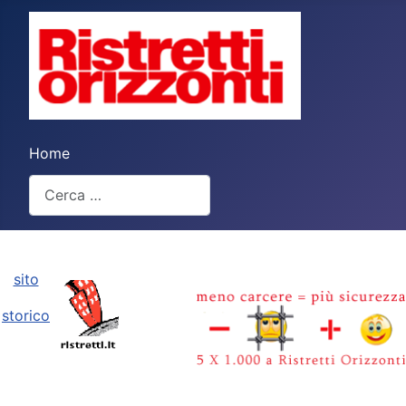
Home
Cerca
Type 2 or more characters for results.
sito
storico