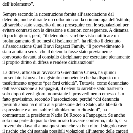
dell’isolamento”.
Sempre secondo la ricostruzione fornita all’associazione dal
detenuto, anche durante un colloquio con la criminologa dell’istituto,
gli sarebbe stato suggerito di non proseguire con le segnalazioni per
evitare contrasti con la direzione e ulteriori conseguenze. A distanza
di pochi giorni, però, “il detenuto si sarebbe visto notificare un
prolungamento di tre mesi di isolamento”, ha riferito il detenuto
all’associazione Quei Bravi Ragazzi Family. “Il provvedimento è
stato adottato senza che il detenuto fosse stato previamente
convocato davanti al consiglio disciplinare per esercitare pienamente
il proprio diritto di difesa e rendere dichiarazioni”.
La difesa, affidata all’avvocato Guendalina Chiesi, ha quindi
presentato istanza al magistrato competente che ha disposto un
trasferimento urgente “per forti criticità”. Tuttavia, come denunciato
dall’associazione a Fanpage.it, il detenuto sarebbe stato trasferito
solo dopo diversi giorni nonostante il provvedimento emesso. Un
fatto gravissimo, secondo l’associazione, perché “chi denuncia
presunti abusi ha diritto alla protezione dello Stato, alla libertà di
espressione e a non subire intimidazioni o ritorsioni”, ha
commentato la presidente Nadia Di Rocco a Fanpage.it. Se anche
solo una parte di quanto denunciato trovasse conferma, infatti, ci si
troverebbe davanti a una questione che va ben oltre il singolo caso:
il rischio che chi segnala possibili violazioni all’interno delle carceri