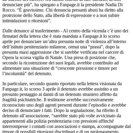
denunciare più”, ha spiegato a Fanpage.it la presidente Nadia Di
Rocco. “È gravissimo. Chi denuncia presunti abusi ha diritto alla
protezione dello Stato, alla libertà di espressione e a non subire
intimidazioni o ritorsioni”.
Dalle denunce al trasferimento - Al centro della vicenda c’è uno dei
firmatari della lettera che è stata mandata a Fanpage.it lo scorso
aprile per denunciare un’altra presunta notte di violenza all’interno
dell’istituto penitenziario milanese, ormai una “prassi”, dopo la
presunta maxi aggressione che si sarebbe verificata nel carcere di
Opera la scorsa vigilia di Natale. Una presa di posizione che,
secondo la ricostruzione dei suoi legali, avrebbe contribuito ad
alimentare una situazione di “crescente pressione e timore per
l’incolumità” del detenuto.
In particolare, secondo quanto riportato nella lettera visionata da
Fanpage.it, lo scorso 3 aprile il detenuto avrebbe assistito a un
presunto pestaggio ai danni di un detenuto straniero affetto da
fragilità psichiatriche. Il testimone avrebbe successivamente
riconosciuto uno degli agenti presenti durante l’episodio e avrebbe
deciso di denunciare i fatti. Dopo la segnalazione, ha riferito il
detenuto all’associazione, “sarebbe stato più volte avvicinato da
appartenenti alla polizia penitenziaria con pressioni affinché
interrompesse i contatti con associazioni e stampa, accompagnate dal
timore di possibili ritorsioni disciplinari e di un prolungamento