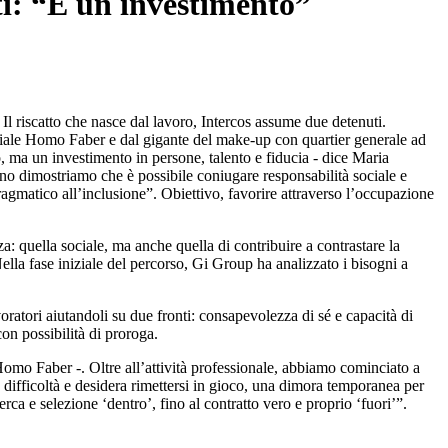
uti: “È un investimento”
l riscatto che nasce dal lavoro, Intercos assume due detenuti.
sociale Homo Faber e dal gigante del make-up con quartier generale ad
o, ma un investimento in persone, talento e fiducia - dice Maria
ano dimostriamo che è possibile coniugare responsabilità sociale e
ragmatico all’inclusione”. Obiettivo, favorire attraverso l’occupazione
: quella sociale, ma anche quella di contribuire a contrastare la
lla fase iniziale del percorso, Gi Group ha analizzato i bisogni a
oratori aiutandoli su due fronti: consapevolezza di sé e capacità di
con possibilità di proroga.
Homo Faber -. Oltre all’attività professionale, abbiamo cominciato a
 difficoltà e desidera rimettersi in gioco, una dimora temporanea per
ca e selezione ‘dentro’, fino al contratto vero e proprio ‘fuori’”.