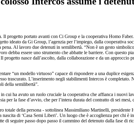
l colosso Intercos assume i deten
. Il progetto portato avanti con Ci Group e la cooperativa Homo Faber. I
progetto ideato da Gi Group, l’agenzia per l’impiego, dalla cooperativa 
la pena. Al lavoro due detenuti in semilibertà. “Non è un gesto simbolic
lavoro debba essere uno strumento che abbatte le barriere. Con questo pi
 Il progetto nasce dall’ascolto, dalla collaborazione e da un approccio p
entare “un modello virtuoso” capace di rispondere a una duplice esigenza
so trascurato. L’inserimento negli stabilimenti Intercos è completato. Ne
li della semilibertà”.
 in cui ha avuto un ruolo cruciale la cooperativa che affianca i nuovi lav
a per la fase d’avvio, che per l’intera durata del contratto di sei mesi, 
o totale della persona - sottolinea Massimiliano Martinelli, presidente 
a nascita di ‘Casa Semi Liberi’. Un luogo che è accoglienza per chi è in
e di seguire passo dopo passo il cammino del detenuto dalla fase di ricer