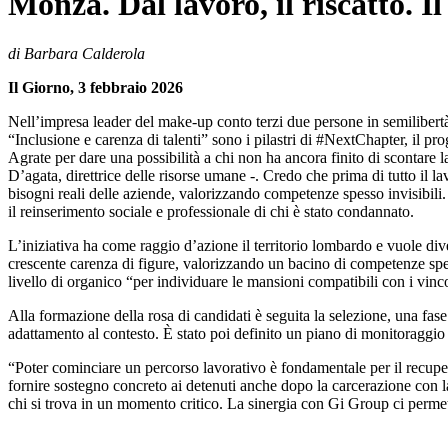
Monza. Dal lavoro, il riscatto. I
di Barbara Calderola
Il Giorno, 3 febbraio 2026
Nell’impresa leader del make-up conto terzi due persone in semilibertà
“Inclusione e carenza di talenti” sono i pilastri di #NextChapter, il 
Agrate per dare una possibilità a chi non ha ancora finito di scontare 
D’agata, direttrice delle risorse umane -. Credo che prima di tutto il 
bisogni reali delle aziende, valorizzando competenze spesso invisibili.
il reinserimento sociale e professionale di chi è stato condannato.
L’iniziativa ha come raggio d’azione il territorio lombardo e vuole div
crescente carenza di figure, valorizzando un bacino di competenze spes
livello di organico “per individuare le mansioni compatibili con i vinco
Alla formazione della rosa di candidati è seguita la selezione, una fase
adattamento al contesto. È stato poi definito un piano di monitoraggio si
“Poter cominciare un percorso lavorativo è fondamentale per il recuper
fornire sostegno concreto ai detenuti anche dopo la carcerazione con l
chi si trova in un momento critico. La sinergia con Gi Group ci permett