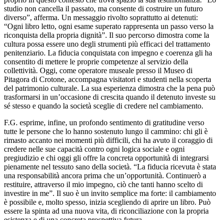
studio non cancella il passato, ma consente di costruire un futuro
diverso”, afferma. Un messaggio rivolto soprattutto ai detenuti:
“Ogni libro letto, ogni esame superato rappresenta un passo verso la
riconquista della propria dignità”. Il suo percorso dimostra come la
cultura possa essere uno degli strumenti più efficaci del trattamento
penitenziario. La fiducia conquistata con impegno e coerenza gli ha
consentito di mettere le proprie competenze al servizio della
collettività. Oggi, come operatore museale presso il Museo di
Pitagora di Crotone, accompagna visitatori e studenti nella scoperta
del patrimonio culturale. La sua esperienza dimostra che la pena può
trasformarsi in un’occasione di crescita quando il detenuto investe su
sé stesso e quando la società sceglie di credere nel cambiamento.
F.G. esprime, infine, un profondo sentimento di gratitudine verso
tutte le persone che lo hanno sostenuto lungo il cammino: chi gli è
rimasto accanto nei momenti più difficili, chi ha avuto il coraggio di
credere nelle sue capacità contro ogni logica sociale e ogni
pregiudizio e chi oggi gli offre la concreta opportunità di integrarsi
pienamente nel tessuto sano della società. “La fiducia ricevuta è stata
una responsabilità ancora prima che un’opportunità. Continuerò a
restituire, attraverso il mio impegno, ciò che tanti hanno scelto di
investire in me”. Il suo è un invito semplice ma forte: il cambiamento
è possibile e, molto spesso, inizia scegliendo di aprire un libro. Può
essere la spinta ad una nuova vita, di riconciliazione con la propria
esistenza e di una concreta prospettiva futura.