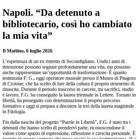
Napoli. “Da detenuto a
bibliotecario, così ho cambiato
la mia vita”
Il Mattino, 6 luglio 2026
L’esperienza di un ex ristretto di Secondigliano. Undici anni di
detenzione possono segnare profondamente una vita, ma possono
anche rappresentare un’opportunità di trasformazione. È quanto
testimonia F. G., oggi operatore museale presso il Museo di Pitagora
di Crotone, che ha scelto di fare della cultura il proprio strumento di
rinascita. Durante il periodo trascorso in carcere, tra sacrifici, studio
e lavoro, F.G. ha conseguito la laurea triennale in Lettere. Tornato in
libertà, ha proseguito con determinazione il proprio percorso
formativo e oggi si prepara a discutere la tesi della laurea magistrale
in Filologia.
Fin dalla nascita del progetto “Parole in Libertà”, F.G. è stato tra i
detenuti che hanno scelto di prendervi parte, riconoscendone il
valore come spazio di espressione, riflessione e crescita personale. È
proprio in questo contesto che trova spazio la sua testimonianza. “Lo