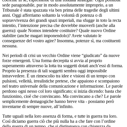
sede paragonabile, pur in modo assolutamente improprio, a un
Tribunale è stata spazzata via ben prima delle tragedie degli ultimi
anni. Oggi afferriamo soltanto la volontà di potenza o di
sopravvivenza dei grandi spazi imperiali, ma sfugge in toto la recta
intentio, l’intenzione precisa che dovrebbe muoverli (anche alla
guerra): quale Nomos intendete costituire? Quale nuovo Ordine
stabilire (anche magari imponendolo)? Avete valutato le
conseguenze del vostro agire? Insomma, potenze sì, ma costituenti
nessuna.
Nei periodi di crisi un vecchio Ordine viene “giudicato” da nuove
forze emergenti. Una forma decrepita si avvia al proprio
superamento attraverso la lotta tra soggetti dotati anch’essi di forma.
Proprio la presenza di tali soggetti sembra oggi impossibile
intravvedere. È un rimescolio tra idee e visioni di un tempo con
pulsioni, velleità, irrealistiche pretese, che appaiono e scompaiono
nel teatro universale della comunicazione e informazione. Le parole
perdono ogni nesso col loro significato; si inizia dicendo: basta che
funzionino, cioè che convincano. Ma convincano a che? Le parole
semplicemente demagogiche hanno breve vita - possiamo però
inventarne di sempre nuove, all’infinito.
Tutte uguali nella loro assenza di forma, e tutte in guerra tra loro.
Così diciamo guerra ciò che più nulla ha a che fare con l’ordine
della guerra di un tempo, che si distingueva con chiarezza da