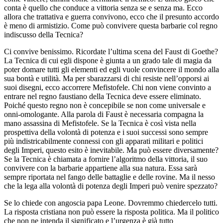
conta è quello che conduce a vittoria senza se e senza ma. Ecco
allora che trattativa e guerra convivono, ecco che il presunto accordo
è meno di armistizio. Come può convivere questa barbarie col regno
indiscusso della Tecnica?
Ci convive benissimo. Ricordate l’ultima scena del Faust di Goethe?
La Tecnica di cui egli dispone è giunta a un grado tale di magia da
poter domare tutti gli elementi ed egli vuole convincere il mondo alla
sua bontà e utilità. Ma per sbarazzarsi di chi resiste nell’opporsi ai
suoi disegni, ecco accorrere Mefistofele. Chi non viene convinto a
entrare nel regno faustiano della Tecnica deve essere eliminato.
Poiché questo regno non è concepibile se non come universale e
onni-omologante. Alla parola di Faust è necessaria compagna la
mano assassina di Mefistofele. Se la Tecnica è così vista nella
prospettiva della volontà di potenza e i suoi successi sono sempre
più indistricabilmente connessi con gli apparati militari e politici
degli Imperi, questo esito è inevitabile. Ma può essere diversamente?
Se la Tecnica è chiamata a fornire l’algoritmo della vittoria, il suo
convivere con la barbarie appartiene alla sua natura. Essa sarà
sempre riportata nel fango delle battaglie e delle rovine. Ma il nesso
che la lega alla volontà di potenza degli Imperi può venire spezzato?
Se lo chiede con angoscia papa Leone. Dovremmo chiedercelo tutti.
La risposta cristiana non può essere la risposta politica. Ma il politico
che non ne intenda il significato e l’urgenza è già tutto