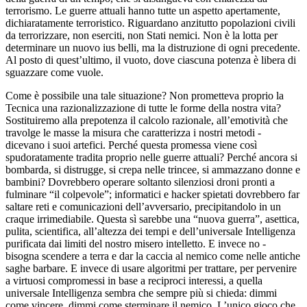
terrorismo. Le guerre attuali hanno tutte un aspetto apertamente,
dichiaratamente terroristico. Riguardano anzitutto popolazioni civili
da terrorizzare, non eserciti, non Stati nemici. Non è la lotta per
determinare un nuovo ius belli, ma la distruzione di ogni precedente.
Al posto di quest’ultimo, il vuoto, dove ciascuna potenza è libera di
sguazzare come vuole.
Come è possibile una tale situazione? Non prometteva proprio la
Tecnica una razionalizzazione di tutte le forme della nostra vita?
Sostituiremo alla prepotenza il calcolo razionale, all’emotività che
travolge le masse la misura che caratterizza i nostri metodi -
dicevano i suoi artefici. Perché questa promessa viene così
spudoratamente tradita proprio nelle guerre attuali? Perché ancora si
bombarda, si distrugge, si crepa nelle trincee, si ammazzano donne e
bambini? Dovrebbero operare soltanto silenziosi droni pronti a
fulminare “il colpevole”; informatici e hacker spietati dovrebbero far
saltare reti e comunicazioni dell’avversario, precipitandolo in un
craque irrimediabile. Questa sì sarebbe una “nuova guerra”, asettica,
pulita, scientifica, all’altezza dei tempi e dell’universale Intelligenza
purificata dai limiti del nostro misero intelletto. E invece no -
bisogna scendere a terra e dar la caccia al nemico come nelle antiche
saghe barbare. E invece di usare algoritmi per trattare, per pervenire
a virtuosi compromessi in base a reciproci interessi, a quella
universale Intelligenza sembra che sempre più si chieda: dimmi
come vincere, dimmi come sterminare il nemico. L’unico gioco che