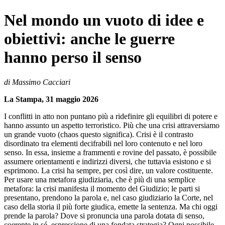
Nel mondo un vuoto di idee e
obiettivi: anche le guerre
hanno perso il senso
di Massimo Cacciari
La Stampa, 31 maggio 2026
I conflitti in atto non puntano più a ridefinire gli equilibri di potere e
hanno assunto un aspetto terroristico. Più che una crisi attraversiamo
un grande vuoto (chaos questo significa). Crisi è il contrasto
disordinato tra elementi decifrabili nel loro contenuto e nel loro
senso. In essa, insieme a frammenti e rovine del passato, è possibile
assumere orientamenti e indirizzi diversi, che tuttavia esistono e si
esprimono. La crisi ha sempre, per così dire, un valore costituente.
Per usare una metafora giudiziaria, che è più di una semplice
metafora: la crisi manifesta il momento del Giudizio; le parti si
presentano, prendono la parola e, nel caso giudiziario la Corte, nel
caso della storia il più forte giudica, emette la sentenza. Ma chi oggi
prende la parola? Dove si pronuncia una parola dotata di senso,
coerente in sé, espressione di una fondata strategia? Ogni possibile