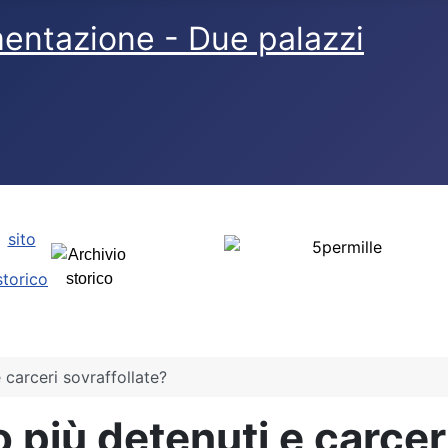
sito
storico
 carceri sovraffollate?
 più detenuti e carceri