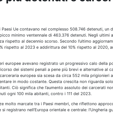
i Paesi Ue contavano nel complesso 508.746 detenuti, un da
 picco minimo ventennale di 463.376 detenuti. Negli ultimi 
nza rispetto al decennio scorso. Secondo l’ultimo aggiorna
rispetto al 2023 e addirittura del 10% rispetto al 2020, a
eri europee avevano registrato un progressivo calo della po
ricorso dei sistemi penali a pene più brevi e alternative al c
e carceraria europea sia scesa da circa 552 mila prigionieri
mentare in modo costante. Questa crescita non riguarda solo 
tanti. Ciò significa che l’aumento assoluto dei carcerati no
uti ogni 100 mila abitanti, contro i 111 del 2023.
 molto marcate tra i Paesi membri, che riflettono approcci d
one si registrano nell’Europa orientale e centrale: l’Ungheria 