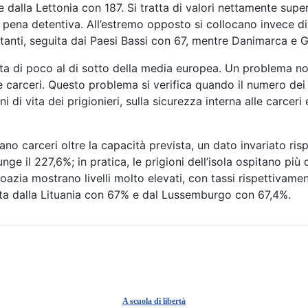
 dalla Lettonia con 187. Si tratta di valori nettamente superi
a pena detentiva. All’estremo opposto si collocano invece di
itanti, seguita dai Paesi Bassi con 67, mentre Danimarca e
ttesta di poco al di sotto della media europea. Un problema 
e carceri. Questo problema si verifica quando il numero dei 
di vita dei prigionieri, sulla sicurezza interna alle carceri
 carceri oltre la capacità prevista, un dato invariato rispe
nge il 227,6%; in pratica, le prigioni dell’isola ospitano p
roazia mostrano livelli molto elevati, con tassi rispettivam
guita dalla Lituania con 67% e dal Lussemburgo con 67,4%.
A scuola di libertà