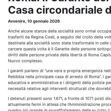
Casa circondariale 
Avvenire, 10 gennaio 2026
Anche alcune stanze della socialità sono ormai occupat
trasferiti da Regina Coeli, a seguito del crollo della vo
destinate alla socialità sono state trasformate in celle
carcere questa volta è il Garante delle persone sottopo
diritti delle persone private della libertà di Roma Cap
Nuovo complesso.
I garanti parlano di “una vera e propria emergenza nell
Rebibbia nella principale casa di arresto di Roma”. I g
educativa e amministrative e i dirigenti della polizia p
necessità relative agli interventi strutturali che dovreb
I detenuti presenti sono 1.671, a fronte di 1071 posti di
attualmente fermi in attesa che l’Amministrazione proc
quadro più grande di sovraffollamento delle su tutto il t