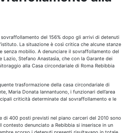
sovraffollamento del 156% dopo gli arrivi di detenuti
’istituto. La situazione è così critica che alcune stanze
o e senza mobilio. A denunciare il sovraffollamento del
ne Lazio, Stefano Anastasìa, che con la Garante dei
onitoraggio alla Casa circondariale di Roma Rebibbia
eguente trasformazione della casa circondariale di
nte, Maria Donata Iannantuono, i funzionari dell’area
cipali criticità determinate dal sovraffollamento e le
one di 400 posti previsti nel piano carceri del 2010 sono
l contesto denunciato a Rebibbia si inserisce in un
icembre scorso i detenuti presenti risultavano in totale