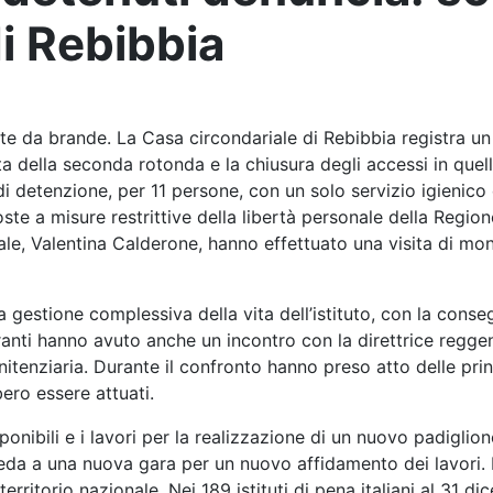
di Rebibbia
e da brande. La Casa circondariale di Rebibbia registra un 
lta della seconda rotonda e la chiusura degli accessi in quell
 di detenzione, per 11 persone, con un solo servizio igienic
ste a misure restrittive della libertà personale della Regio
itale, Valentina Calderone, hanno effettuato una visita di m
a gestione complessiva della vita dell’istituto, con la cons
aranti hanno avuto anche un incontro con la direttrice regge
enitenziaria. Durante il confronto hanno preso atto delle prin
bero essere attuati.
sponibili e i lavori per la realizzazione di un nuovo padigli
eda a una nuova gara per un nuovo affidamento dei lavori. I
erritorio nazionale. Nei 189 istituti di pena italiani al 31 d