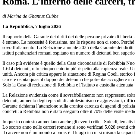
Roma. L’inferno delle carceri, t
di Marina de Ghantuz Cubbe
La Repubblica, 7 luglio 2026
Il rapporto della Garante dei diritti dei delle persone private di liber
è entrato. La necessità è fortissima, ma le risposte non ci sono. Perché
sovraffollamento. La Relazione annuale 2025 della Garante dei diritti 
istituti penitenziari romani ospitano un numero di detenuti ben superio
Il caso più evidente è quello della Casa circondariale di Rebibbia Nuov
1.614 detenuti, oltre cinquecento in più rispetto alla capienza reale. U
unità. Ancora più critica appare la situazione di Regina Coeli, storico 
carcere ospita quasi il doppio dei detenuti che potrebbe accogliere in
Solo la Casa di reclusione di Rebibbia e l’Istituto a custodia attenua
La Relazione evidenzia come il sovraffollamento non rappresenti soltanto
detenuti, aumento degli episodi di autolesionismo e aggressioni, diffic
Garante richiama l’attenzione sulla cronica carenza di agenti di polizia
concreti: a Rebibbia non è stato eseguito oltre il 70% delle visite med
In questo contesto aumentano anche gli eventi critici. Suicidi, tentativi
Lo scorso anno nelle carceri romane si sono verificati 5.028 eventi criti
il carcere non è un mondo a parte: è il luogo in cui si misura la capacità