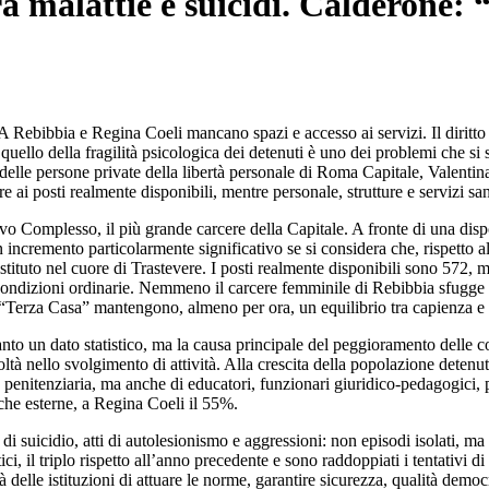
ra malattie e suicidi. Calderone: 
tà. A Rebibbia e Regina Coeli mancano spazi e accesso ai servizi. Il diritt
 quello della fragilità psicologica dei detenuti è uno dei problemi che s
delle persone private della libertà personale di Roma Capitale, Valentin
re ai posti realmente disponibili, mentre personale, strutture e servizi s
o Complesso, il più grande carcere della Capitale. A fronte di una dispo
n incremento particolarmente significativo se si considera che, rispetto 
istituto nel cuore di Trastevere. I posti realmente disponibili sono 572, 
 condizioni ordinarie. Nemmeno il carcere femminile di Rebibbia sfugge al
ta “Terza Casa” mantengono, almeno per ora, un equilibrio tra capienza e
 un dato statistico, ma la causa principale del peggioramento delle condi
oltà nello svolgimento di attività. Alla crescita della popolazione dete
 penitenziaria, ma anche di educatori, funzionari giuridico-pedagogici, ps
iche esterne, a Regina Coeli il 55%.
 di suicidio, atti di autolesionismo e aggressioni: non episodi isolati, ma
ci, il triplo rispetto all’anno precedente e sono raddoppiati i tentativi 
 delle istituzioni di attuare le norme, garantire sicurezza, qualità democr