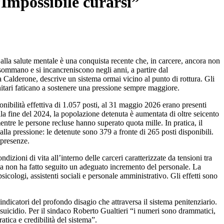
“Impossibile curarsi”
o alla salute mentale è una conquista recente che, in carcere, ancora non
i sommano e si incancreniscono negli anni, a partire dal
a Calderone, descrive un sistema ormai vicino al punto di rottura. Gli
anitari faticano a sostenere una pressione sempre maggiore.
nibilità effettiva di 1.057 posti, al 31 maggio 2026 erano presenti
alla fine del 2024, la popolazione detenuta è aumentata di oltre seicento
mentre le persone recluse hanno superato quota mille. In pratica, il
la pressione: le detenute sono 379 a fronte di 265 posti disponibili.
 presenze.
zioni di vita all’interno delle carceri caratterizzate da tensioni tra
nuta non ha fatto seguito un adeguato incremento del personale. La
icologi, assistenti sociali e personale amministrativo. Gli effetti sono
 indicatori del profondo disagio che attraversa il sistema penitenziario.
di suicidio. Per il sindaco Roberto Gualtieri “i numeri sono drammatici,
atica e credibilità del sistema”.