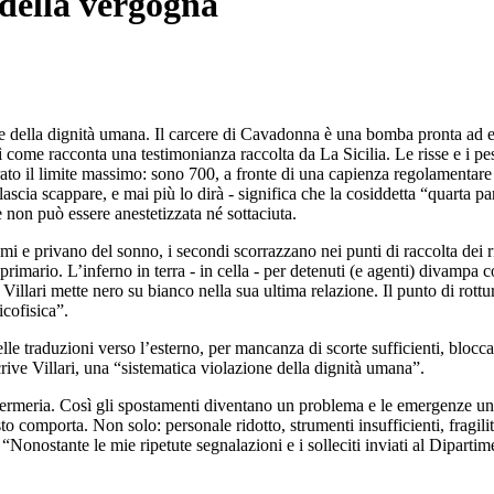
 della vergogna
ione della dignità umana. Il carcere di Cavadonna è una bomba pronta ad e
ì come racconta una testimonianza raccolta da La Sicilia. Le risse e i pe
erato il limite massimo: sono 700, a fronte di una capienza regolamenta
 lascia scappare, e mai più lo dirà - significa che la cosiddetta “quarta 
e non può essere anestetizzata né sottaciuta.
i e privano del sonno, i secondi scorrazzano nei punti di raccolta dei ri
primario. L’inferno in terra - in cella - per detenuti (e agenti) divampa co
 Villari mette nero su bianco nella sua ultima relazione. Il punto di rott
icofisica”.
lle traduzioni verso l’esterno, per mancanza di scorte sufficienti, blocca o
crive Villari, una “sistematica violazione della dignità umana”.
ermeria. Così gli spostamenti diventano un problema e le emergenze una 
esto comporta. Non solo: personale ridotto, strumenti insufficienti, fragi
e. “Nonostante le mie ripetute segnalazioni e i solleciti inviati al Dipart