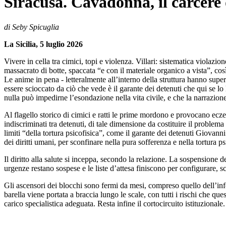
Siracusa. Cavadonna, il carcere
di Seby Spicuglia
La Sicilia, 5 luglio 2026
Vivere in cella tra cimici, topi e violenza. Villari: sistematica violaz
massacrato di botte, spaccata “e con il materiale organico a vista”, cos
Le anime in pena - letteralmente all’interno della struttura hanno sup
essere scioccato da ciò che vede è il garante dei detenuti che qui se lo
nulla può impedirne l’esondazione nella vita civile, e che la narrazion
Al flagello storico di cimici e ratti le prime mordono e provocano eczem
indiscriminati tra detenuti, di tale dimensione da costituire il problema 
limiti “della tortura psicofisica”, come il garante dei detenuti Giovanni
dei diritti umani, per sconfinare nella pura sofferenza e nella tortura ps
Il diritto alla salute si inceppa, secondo la relazione. La sospensione de
urgenze restano sospese e le liste d’attesa finiscono per configurare, s
Gli ascensori dei blocchi sono fermi da mesi, compreso quello dell’inf
barella viene portata a braccia lungo le scale, con tutti i rischi che qu
carico specialistica adeguata. Resta infine il cortocircuito istituzional