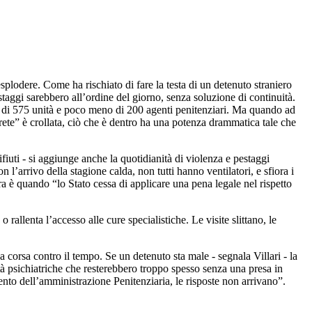
splodere. Come ha rischiato di fare la testa di un detenuto straniero
staggi sarebbero all’ordine del giorno, senza soluzione di continuità.
re di 575 unità e poco meno di 200 agenti penitenziari. Ma quando ad
parete” è crollata, ciò che è dentro ha una potenza drammatica tale che
fiuti - si aggiunge anche la quotidianità di violenza e pestaggi
n l’arrivo della stagione calda, non tutti hanno ventilatori, e sfiora i
ura è quando “lo Stato cessa di applicare una pena legale nel rispetto
 rallenta l’accesso alle cure specialistiche. Le visite slittano, le
corsa contro il tempo. Se un detenuto sta male - segnala Villari - la
lità psichiatriche che resterebbero troppo spesso senza una presa in
imento dell’amministrazione Penitenziaria, le risposte non arrivano”.