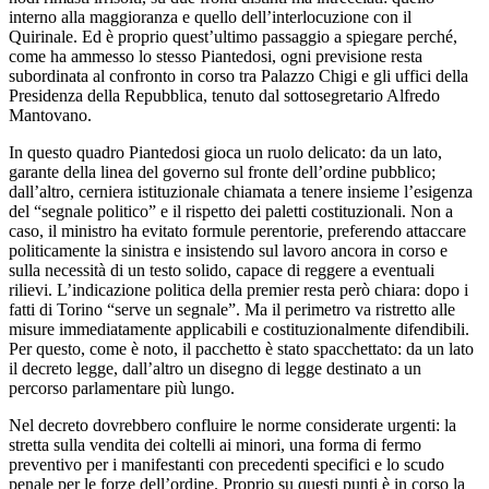
interno alla maggioranza e quello dell’interlocuzione con il
Quirinale. Ed è proprio quest’ultimo passaggio a spiegare perché,
come ha ammesso lo stesso Piantedosi, ogni previsione resta
subordinata al confronto in corso tra Palazzo Chigi e gli uffici della
Presidenza della Repubblica, tenuto dal sottosegretario Alfredo
Mantovano.
In questo quadro Piantedosi gioca un ruolo delicato: da un lato,
garante della linea del governo sul fronte dell’ordine pubblico;
dall’altro, cerniera istituzionale chiamata a tenere insieme l’esigenza
del “segnale politico” e il rispetto dei paletti costituzionali. Non a
caso, il ministro ha evitato formule perentorie, preferendo attaccare
politicamente la sinistra e insistendo sul lavoro ancora in corso e
sulla necessità di un testo solido, capace di reggere a eventuali
rilievi. L’indicazione politica della premier resta però chiara: dopo i
fatti di Torino “serve un segnale”. Ma il perimetro va ristretto alle
misure immediatamente applicabili e costituzionalmente difendibili.
Per questo, come è noto, il pacchetto è stato spacchettato: da un lato
il decreto legge, dall’altro un disegno di legge destinato a un
percorso parlamentare più lungo.
Nel decreto dovrebbero confluire le norme considerate urgenti: la
stretta sulla vendita dei coltelli ai minori, una forma di fermo
preventivo per i manifestanti con precedenti specifici e lo scudo
penale per le forze dell’ordine. Proprio su questi punti è in corso la