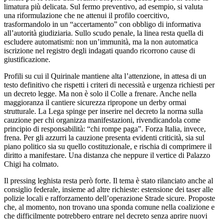
limatura più delicata. Sul fermo preventivo, ad esempio, si valuta
una riformulazione che ne attenui il profilo coercitivo,
trasformandolo in un “accertamento” con obbligo di informativa
all’autorità giudiziaria. Sullo scudo penale, la linea resta quella di
escludere automatismi: non un’immunità, ma la non automatica
iscrizione nel registro degli indagati quando ricorrono cause di
giustificazione.
Profili su cui il Quirinale mantiene alta l’attenzione, in attesa di un
testo definitivo che rispetti i criteri di necessità e urgenza richiesti per
un decreto legge. Ma non è solo il Colle a frenare. Anche nella
maggioranza il cantiere sicurezza ripropone un derby ormai
strutturale. La Lega spinge per inserire nel decreto la norma sulla
cauzione per chi organizza manifestazioni, rivendicandola come
principio di responsabilità: “chi rompe paga”. Forza Italia, invece,
frena. Per gli azzurri la cauzione presenta evidenti criticità, sia sul
piano politico sia su quello costituzionale, e rischia di comprimere il
diritto a manifestare. Una distanza che neppure il vertice di Palazzo
Chigi ha colmato.
Il pressing leghista resta però forte. Il tema è stato rilanciato anche al
consiglio federale, insieme ad altre richieste: estensione dei taser alle
polizie locali e rafforzamento dell’operazione Strade sicure. Proposte
che, al momento, non trovano una sponda comune nella coalizione e
che difficilmente potrebbero entrare nel decreto senza aprire nuovi