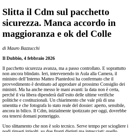
Slitta il Cdm sul pacchetto
sicurezza. Manca accordo in
maggioranza e ok del Colle
di Mauro Bazzucchi
Il Dubbio, 4 febbraio 2026
Il pacchetto sicurezza avanza, ma a passo controllato. E soprattutto
non ancora blindato. Ieri, intervenendo in Aula alla Camera, il
ministro dell’Interno Matteo Piantedosi ha confermato che il
provvedimento è destinato ad approdare al prossimo Consiglio dei
ministri. Ma ha anche messo le mani avanti: la data non è certa,
perché il via libera dipenderà dall’esito delle ultime verifiche
politiche e costituzionali. Un chiarimento che vale più di una
smentita e che fotografa lo stato reale del dossier: aperto, sensibile,
ancora in bilico. Il Cdm, inizialmente ipotizzato per oggi, dovrebbe
ora tenersi domani pomeriggio.
Uno slittamento che non è solo tecnico. Serve tempo per sciogliere i
nodi rimasti irrisolti, su due fronti distinti ma intrecciati: quello