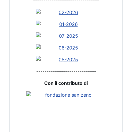
--------------------------------
-----------------------------
Con il contributo di