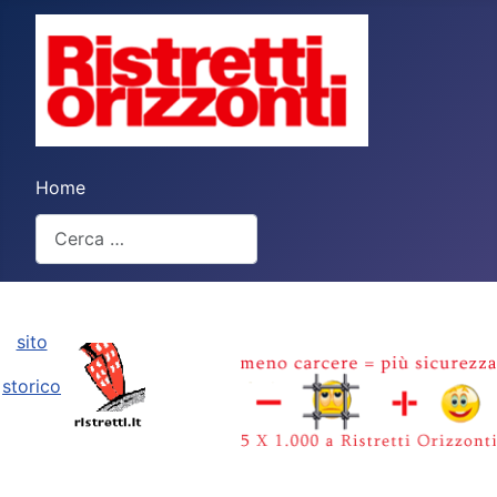
Home
Cerca
Type 2 or more characters for results.
sito
storico