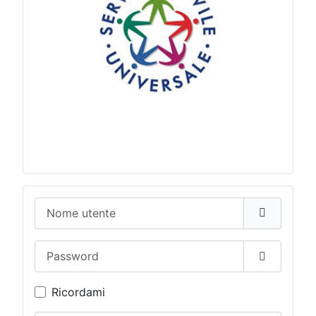
Nome utente
Password
Mostra p
Ricordami