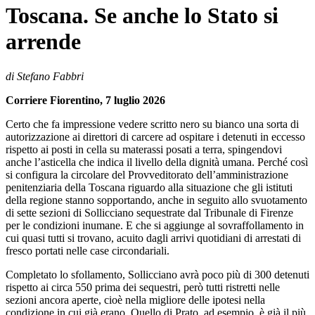
Toscana. Se anche lo Stato si
arrende
di Stefano Fabbri
Corriere Fiorentino, 7 luglio 2026
Certo che fa impressione vedere scritto nero su bianco una sorta di
autorizzazione ai direttori di carcere ad ospitare i detenuti in eccesso
rispetto ai posti in cella su materassi posati a terra, spingendovi
anche l’asticella che indica il livello della dignità umana. Perché così
si configura la circolare del Provveditorato dell’amministrazione
penitenziaria della Toscana riguardo alla situazione che gli istituti
della regione stanno sopportando, anche in seguito allo svuotamento
di sette sezioni di Sollicciano sequestrate dal Tribunale di Firenze
per le condizioni inumane. E che si aggiunge al sovraffollamento in
cui quasi tutti si trovano, acuito dagli arrivi quotidiani di arrestati di
fresco portati nelle case circondariali.
Completato lo sfollamento, Sollicciano avrà poco più di 300 detenuti
rispetto ai circa 550 prima dei sequestri, però tutti ristretti nelle
sezioni ancora aperte, cioè nella migliore delle ipotesi nella
condizione in cui già erano. Quello di Prato, ad esempio, è già il più