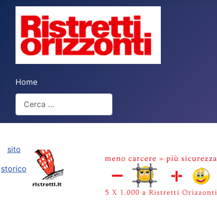
Home
Cerca
Type 2 or more characters for results.
sito
storico