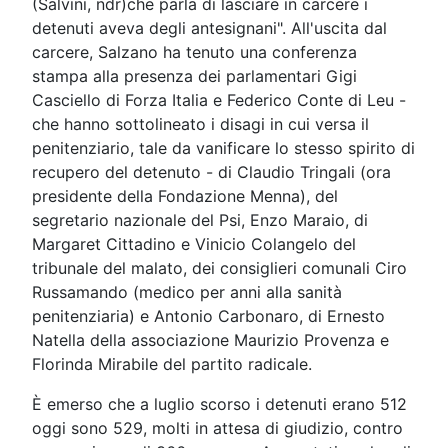
(Salvini, ndr)che parla di lasciare in carcere i
detenuti aveva degli antesignani". All'uscita dal
carcere, Salzano ha tenuto una conferenza
stampa alla presenza dei parlamentari Gigi
Casciello di Forza Italia e Federico Conte di Leu -
che hanno sottolineato i disagi in cui versa il
penitenziario, tale da vanificare lo stesso spirito di
recupero del detenuto - di Claudio Tringali (ora
presidente della Fondazione Menna), del
segretario nazionale del Psi, Enzo Maraio, di
Margaret Cittadino e Vinicio Colangelo del
tribunale del malato, dei consiglieri comunali Ciro
Russamando (medico per anni alla sanità
penitenziaria) e Antonio Carbonaro, di Ernesto
Natella della associazione Maurizio Provenza e
Florinda Mirabile del partito radicale.
È emerso che a luglio scorso i detenuti erano 512
oggi sono 529, molti in attesa di giudizio, contro