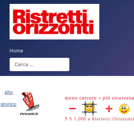
Home
Cerca
Type 2 or more characters for results.
sito
storico